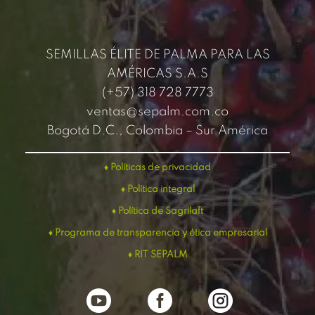
SEMILLAS ÉLITE DE PALMA PARA LAS
AMÉRICAS S.A.S
(+57) 318 728 7773
ventas@sepalm.com.co
Bogotá D.C., Colombia – Sur América
♦
Políticas de privacidad
♦ Política integral
♦ Política de Sagrilaft
♦ Programa de transparencia y ética empresarial
♦
RIT SEPALM


