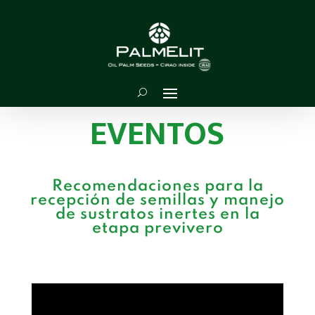
EVENTOS
Recomendaciones para la
recepción de semillas y manejo
de sustratos inertes en la
etapa previvero