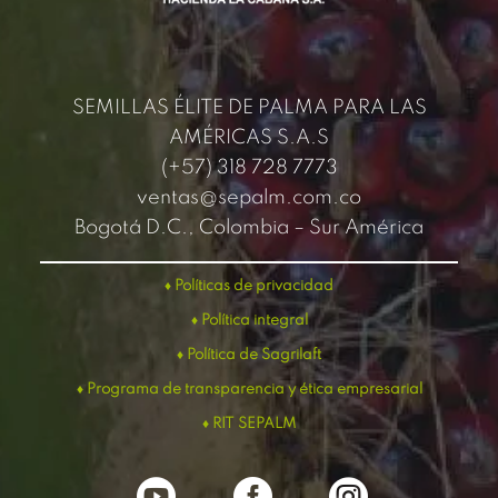
SEMILLAS ÉLITE DE PALMA PARA LAS
AMÉRICAS S.A.S
(+57) 318 728 7773
ventas@sepalm.com.co
Bogotá D.C., Colombia – Sur América
♦
Políticas de privacidad
♦ Política integral
♦ Política de Sagrilaft
♦ Programa de transparencia y ética empresarial
♦
RIT SEPALM


