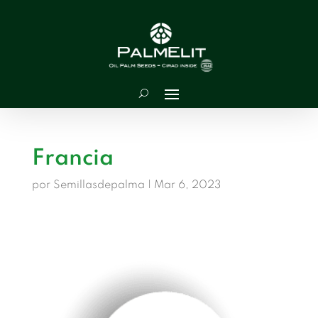
Francia
por
Semillasdepalma
|
Mar 6, 2023