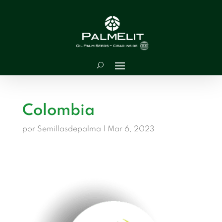
Colombia
por
Semillasdepalma
|
Mar 6, 2023